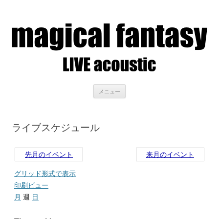
LIVE acoustic magical fantasy
アコースティックライブを聴きながら、美味しいお酒を
コンテンツへ移動
メニュー
ライブスケジュール
先月のイベント
来月のイベント
グリッド形式で表示
印刷ビュー
月
週
日