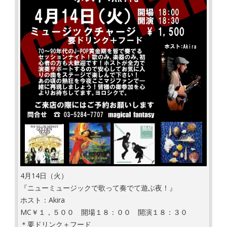
4月14日（火）
『ニューミュージックで歌って奏でて遊ぶ夜！』
ホスト：Akira
MC￥１，５００ 開場１８：００ 開演１８：３０
＊要ドリンク＋フード