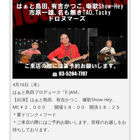
4月16日（木）
はぁと島田プロデュース『E-JAM』
【出演】はぁと島田、有吉かつこ、噺歌Show-Hey、
MC￥２，０００ 開場１８：００ 開演１８：２５
＊要ドリンク＋フード
＊ご来店の際にはご予約お願いします。皆様のお越しをお
待ちしております。