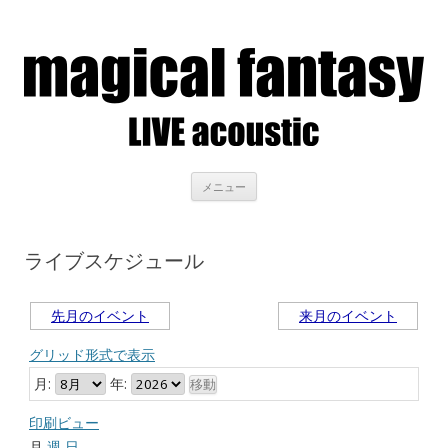
LIVE acoustic magical fantasy
アコースティックライブを聴きながら、美味しいお酒を
コンテンツへ移動
メニュー
ライブスケジュール
先月のイベント
来月のイベント
グリッド形式で表示
月:
年:
印刷ビュー
月
週
日