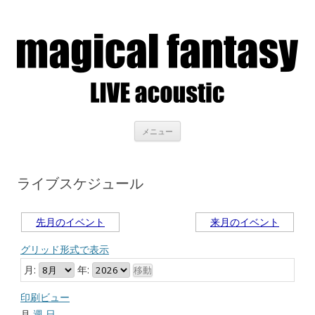
LIVE acoustic magical fantasy
アコースティックライブを聴きながら、美味しいお酒を
コンテンツへ移動
メニュー
ライブスケジュール
先月のイベント
来月のイベント
グリッド形式で表示
月:
年:
印刷ビュー
月
週
日