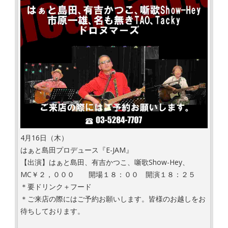
4月16日（木）
はぁと島田プロデュース『E-JAM』
【出演】はぁと島田、有吉かつこ、噺歌Show-Hey、
MC￥２，０００ 開場１８：００ 開演１８：２５
＊要ドリンク＋フード
＊ご来店の際にはご予約お願いします。皆様のお越しをお
待ちしております。