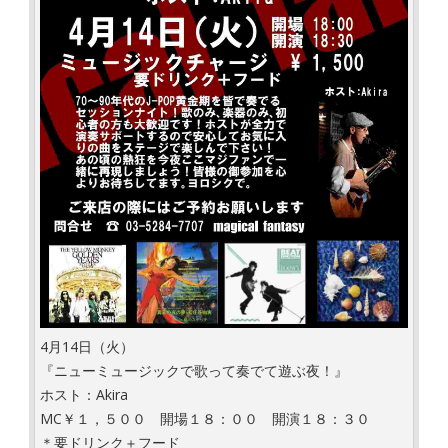
4月14日（火）
『ニューミュージックで歌って奏でて遊ぶ夜！』
ホスト：Akira
MC￥１，５００ 開場１８：００ 開演１８：３０
＊要ドリンク＋フード