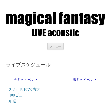
LIVE acoustic magical fantasy
アコースティックライブを聴きながら、美味しいお酒を
コンテンツへ移動
メニュー
ライブスケジュール
先月のイベント
来月のイベント
グリッド形式で表示
印刷ビュー
月
週
日