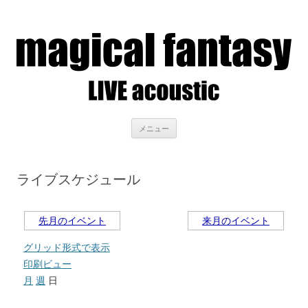
LIVE acoustic magical fantasy
アコースティックライブを聴きながら、美味しいお酒を
コンテンツへ移動
メニュー
ライブスケジュール
先月のイベント
来月のイベント
グリッド形式で表示
印刷ビュー
月
週
日