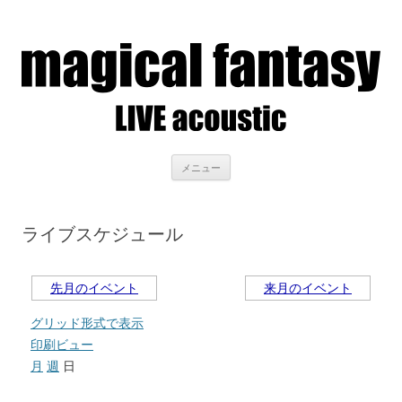
LIVE acoustic magical fantasy
アコースティックライブを聴きながら、美味しいお酒を
コンテンツへ移動
メニュー
ライブスケジュール
先月のイベント
来月のイベント
グリッド形式で表示
印刷ビュー
月
週
日